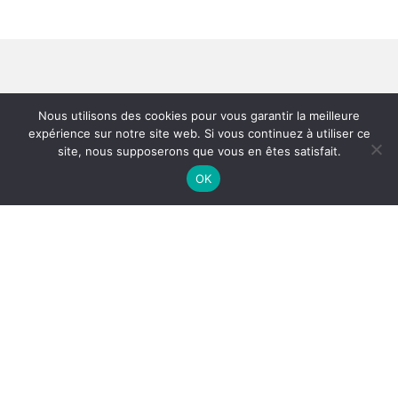
Nous utilisons des cookies pour vous garantir la meilleure
expérience sur notre site web. Si vous continuez à utiliser ce
site, nous supposerons que vous en êtes satisfait.
OK
© Copyright IN AIR 2023 -
SEDOO (Service de